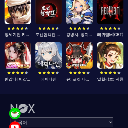
창세기전 키우기
조선협객전 클래식
킹방치: 빵지의 제왕
레퀴엠M(CBT)
반갑다! 반갑삼국지
에픽나인
뮤: 포켓 나이츠
열혈강호: 귀환