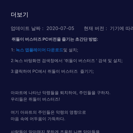
더보기
업데이트 날짜
:
2020-07-05
현재 버전
:
기기에 따
쥐돌이 버스터즈 PC버전을 즐기는 초간단 방법:
1:
녹
스
앱플레이어
다운로드
및 설치;
2:녹스 바탕화면 검색창에서 '쥐돌이 버스터즈 ' 검색 및 설치;
3:클릭하여 PC에서 쥐돌이 버스터즈 즐기기;
아파트에 나타난 악령들을 퇴치하여, 주민들을 구하자.
우리들은 쥐돌이 버스터즈!
여기 아파트의 주민들은 악령의 영향으로
마음 속에 어두움이 가득하다.
사람들이 알아채지 못하게 조용히 나쁜 악마들을