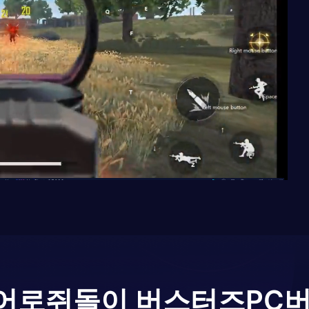
어로
쥐돌이 버스터즈
PC