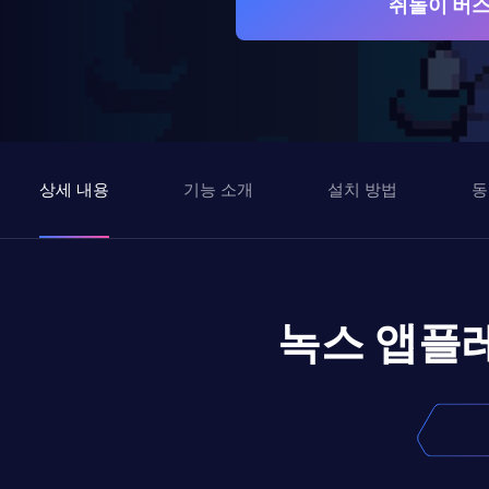
쥐돌이 버스
상세 내용
기능 소개
설치 방법
동
녹스 앱플