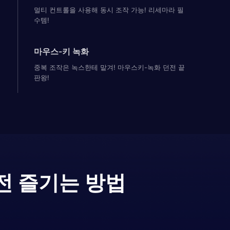
멀티 컨트롤을 사용해 동시 조작 가능! 리세마라 필
수템!
마우스-키 녹화
중복 조작은 녹스한테 맡겨! 마우스키-녹화 던전 끝
판왕!
전 즐기는 방법