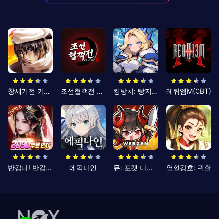
창세기전 키우기
조선협객전 클래식
킹방치: 빵지의 제왕
레퀴엠M(CBT)
반갑다! 반갑삼국지
에픽나인
뮤: 포켓 나이츠
열혈강호: 귀환