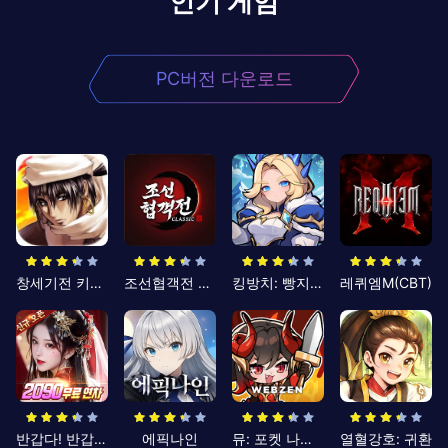
인기 게임
PC버전 다운로드
창세기전 키우기
조선협객전 클래식
킹방치: 빵지의 제왕
레퀴엠M(CBT)
반갑다! 반갑삼국지
에픽나인
뮤: 포켓 나이츠
열혈강호: 귀환