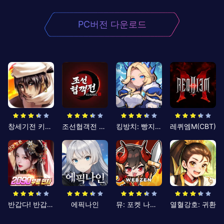
PC버전 다운로드
창세기전 키우기
조선협객전 클래식
킹방치: 빵지의 제왕
레퀴엠M(CBT)
반갑다! 반갑삼국지
에픽나인
뮤: 포켓 나이츠
열혈강호: 귀환