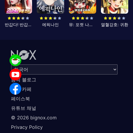
반갑다! 반갑삼국지
에픽나인
뮤: 포켓 나이츠
열혈강호: 귀환
공식 블로그
공식 카페
페이스북
유튜브 채널
©
2026
bignox.com
Privacy Policy