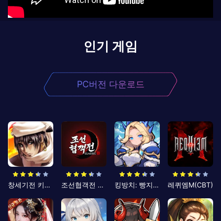
인기 게임
PC버전 다운로드
창세기전 키우기
조선협객전 클래식
킹방치: 빵지의 제왕
레퀴엠M(CBT)