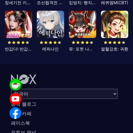
창세기전 키우기
조선협객전 클래식
킹방치: 빵지의 제왕
레퀴엠M(CBT)
반갑다! 반갑삼국지
에픽나인
뮤: 포켓 나이츠
열혈강호: 귀환
공식 블로그
공식 카페
페이스북
유튜브 채널