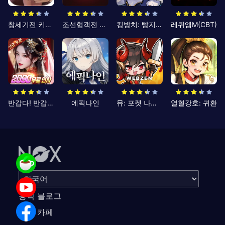
창세기전 키우기
조선협객전 클래식
킹방치: 빵지의 제왕
레퀴엠M(CBT)
반갑다! 반갑삼국지
에픽나인
뮤: 포켓 나이츠
열혈강호: 귀환
공식 블로그
공식 카페