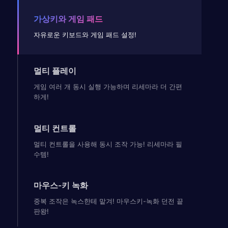
가상키와 게임 패드
자유로운 키보드와 게임 패드 설정!
멀티 플레이
게임 여러 개 동시 실행 가능하며 리세마라 더 간편
하게!
멀티 컨트롤
멀티 컨트롤을 사용해 동시 조작 가능! 리세마라 필
수템!
마우스-키 녹화
중복 조작은 녹스한테 맡겨! 마우스키-녹화 던전 끝
판왕!