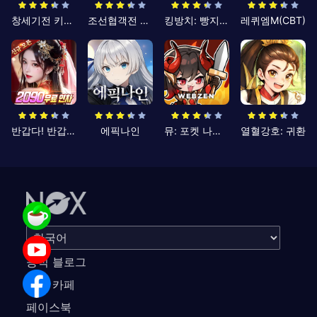
창세기전 키우기
조선협객전 클래식
킹방치: 빵지의 제왕
레퀴엠M(CBT)
반갑다! 반갑삼국지
에픽나인
뮤: 포켓 나이츠
열혈강호: 귀환
공식 블로그
공식 카페
페이스북