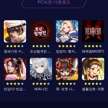
PC버전 다운로드
창세기전 키우기
조선협객전 클래식
킹방치: 빵지의 제왕
레퀴엠M(CBT)
반갑다! 반갑삼국지
에픽나인
뮤: 포켓 나이츠
열혈강호: 귀환