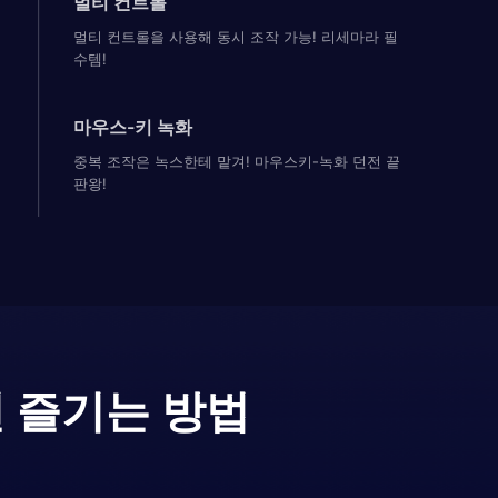
멀티 컨트롤
멀티 컨트롤을 사용해 동시 조작 가능! 리세마라 필
수템!
마우스-키 녹화
중복 조작은 녹스한테 맡겨! 마우스키-녹화 던전 끝
판왕!
 즐기는 방법