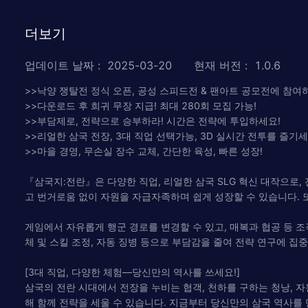
더보기
업데이트 날짜
:
2025-03-20
현재 버전
:
1.0.6
>>낙양 쟁탈전 정식 오픈, 공성 스피드전 & 팬아트 공모전에 참여
>>다운로드 후 희귀 무장 지급! 최대 280회 모집 가능!
>>부담제로, 전략으로 승부하라! 시간은 전략에 투입하세요!
>>리얼한 삼국 전장, 3대 직업 선택가능, 3D 실시간 전투를 즐기세
>>마을 경영, 무손실 장수 교체, 간단한 육성, 빠른 성장!
『삼국지:전란』은 다양한 직업, 리얼한 삼국 SLG 혁신 대작으로
고 번거로움 없이 자원을 자급자족하며 쉽게 성장할 수 있습니다. 또
게임에서 자유롭게 행군 경로를 변경할 수 있고, 매복과 협공 등 조
체 및 스킬 조정, 자동 징병 등으로 부담감을 줄여 전략 연구에 집중
[3대 직업, 다양한 체험—당신만의 역사를 쓰세요!]
삼국의 전란 시대에서 전장을 누비는 협객, 천하를 구하는 청낭, 자
해 함께 전략을 세울 수 있습니다. 지금부터 당신만의 삼국 역사를