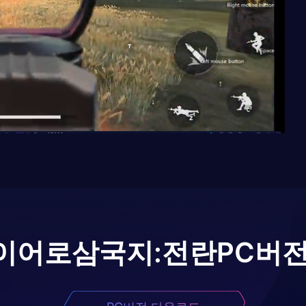
이어로
삼국지:전란
PC버전