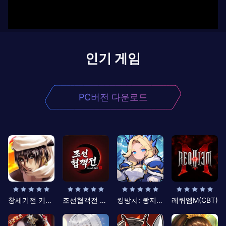
인기 게임
PC버전 다운로드
창세기전 키우기
조선협객전 클래식
킹방치: 빵지의 제왕
레퀴엠M(CBT)