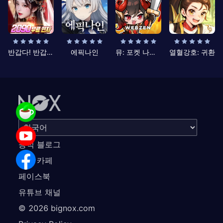
반갑다! 반갑삼국지
에픽나인
뮤: 포켓 나이츠
열혈강호: 귀환
공식 블로그
공식 카페
페이스북
유튜브 채널
©
2026
bignox.com