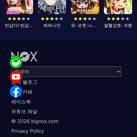
반갑다! 반갑삼국지
에픽나인
뮤: 포켓 나이츠
열혈강호: 귀환
공식 블로그
공식 카페
페이스북
유튜브 채널
©
2026
bignox.com
Privacy Policy