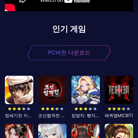
인기 게임
PC버전 다운로드
창세기전 키우기
조선협객전 클래식
킹방치: 빵지의 제왕
레퀴엠M(CBT)