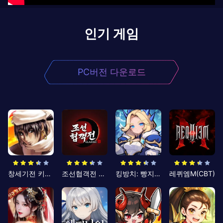
인기 게임
PC버전 다운로드
창세기전 키우기
조선협객전 클래식
킹방치: 빵지의 제왕
레퀴엠M(CBT)