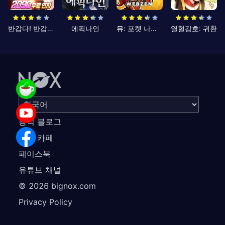
반갑다! 반갑삼국지
에픽나인
뮤: 포켓 나이츠
열혈강호: 귀환
공식 블로그
공식 카페
페이스북
유튜브 채널
©
2026
bignox.com
Privacy Policy