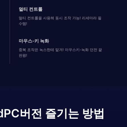
멀티 컨트롤
멀티 컨트롤을 사용해 동시 조작 가능! 리세마라 필
수템!
마우스-키 녹화
중복 조작은 녹스한테 맡겨! 마우스키-녹화 던전 끝
판왕!
d
PC버전 즐기는 방법