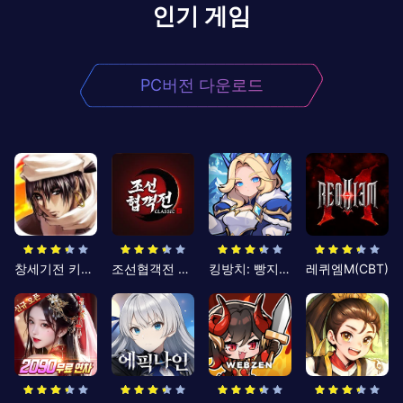
인기 게임
PC버전 다운로드
창세기전 키우기
조선협객전 클래식
킹방치: 빵지의 제왕
레퀴엠M(CBT)