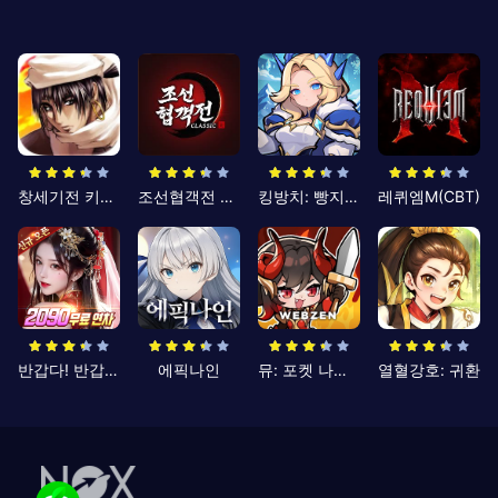
창세기전 키우기
조선협객전 클래식
킹방치: 빵지의 제왕
레퀴엠M(CBT)
반갑다! 반갑삼국지
에픽나인
뮤: 포켓 나이츠
열혈강호: 귀환