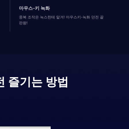
마우스-키 녹화
중복 조작은 녹스한테 맡겨! 마우스키-녹화 던전 끝
판왕!
전 즐기는 방법