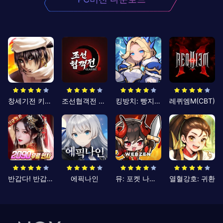
창세기전 키우기
조선협객전 클래식
킹방치: 빵지의 제왕
레퀴엠M(CBT)
반갑다! 반갑삼국지
에픽나인
뮤: 포켓 나이츠
열혈강호: 귀환