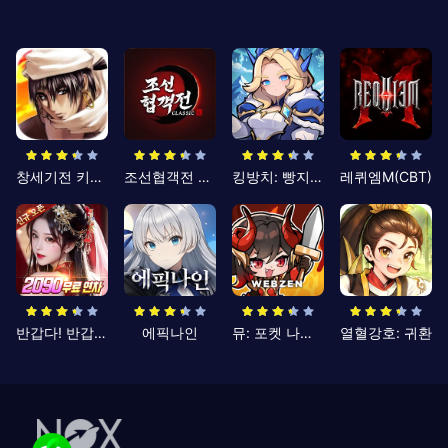
창세기전 키우기
조선협객전 클래식
킹방치: 빵지의 제왕
레퀴엠M(CBT)
반갑다! 반갑삼국지
에픽나인
뮤: 포켓 나이츠
열혈강호: 귀환