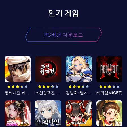
인기 게임
PC버전 다운로드
창세기전 키우기
조선협객전 클래식
킹방치: 빵지의 제왕
레퀴엠M(CBT)