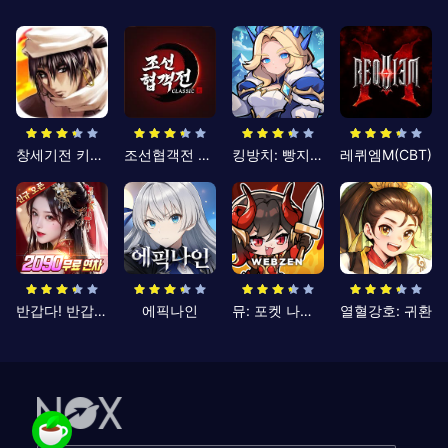
창세기전 키우기
조선협객전 클래식
킹방치: 빵지의 제왕
레퀴엠M(CBT)
반갑다! 반갑삼국지
에픽나인
뮤: 포켓 나이츠
열혈강호: 귀환