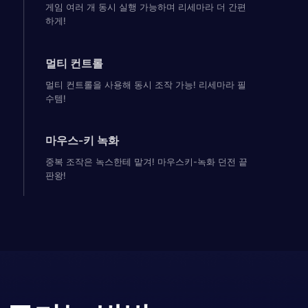
게임 여러 개 동시 실행 가능하며 리세마라 더 간편
하게!
멀티 컨트롤
멀티 컨트롤을 사용해 동시 조작 가능! 리세마라 필
수템!
마우스-키 녹화
중복 조작은 녹스한테 맡겨! 마우스키-녹화 던전 끝
판왕!