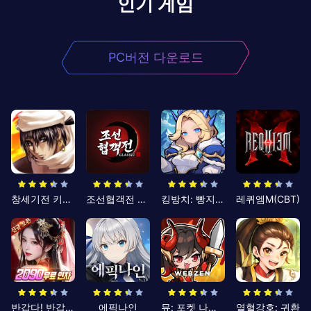
인기 게임
PC버전 다운로드
창세기전 키우기
조선협객전 클래식
킹방치: 빵지의 제왕
레퀴엠M(CBT)
반갑다! 반갑삼국지
에픽나인
뮤: 포켓 나이츠
열혈강호: 귀환