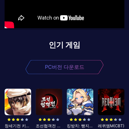
인기 게임
PC버전 다운로드
창세기전 키우기
조선협객전 클래식
킹방치: 빵지의 제왕
레퀴엠M(CBT)