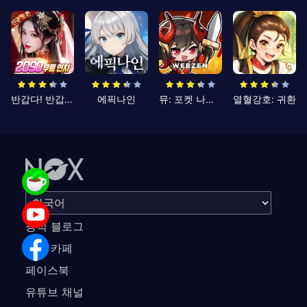
반갑다! 반갑삼국지
에픽나인
뮤: 포켓 나이츠
열혈강호: 귀환
공식 블로그
공식 카페
페이스북
유튜브 채널