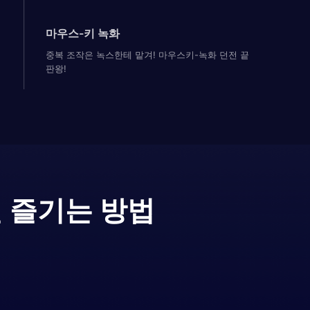
마우스-키 녹화
중복 조작은 녹스한테 맡겨! 마우스키-녹화 던전 끝
판왕!
 즐기는 방법