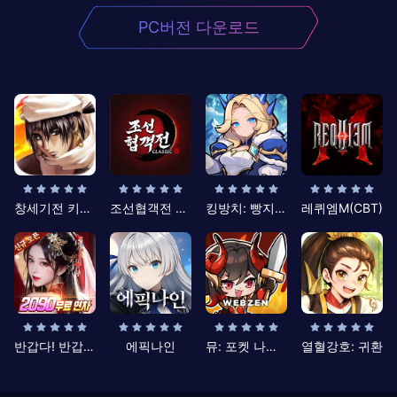
PC버전 다운로드
창세기전 키우기
조선협객전 클래식
킹방치: 빵지의 제왕
레퀴엠M(CBT)
반갑다! 반갑삼국지
에픽나인
뮤: 포켓 나이츠
열혈강호: 귀환