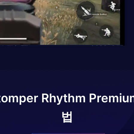
tomper Rhythm Premiu
법