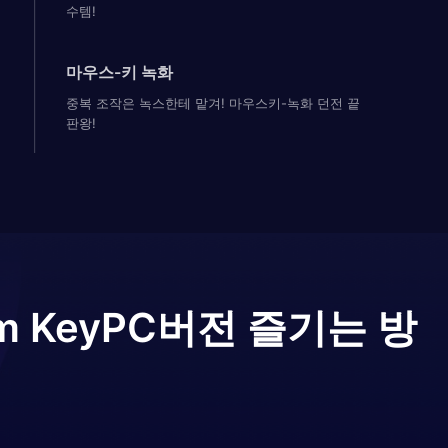
수템!
마우스-키 녹화
중복 조작은 녹스한테 맡겨! 마우스키-녹화 던전 끝
판왕!
m Key
PC버전 즐기는 방