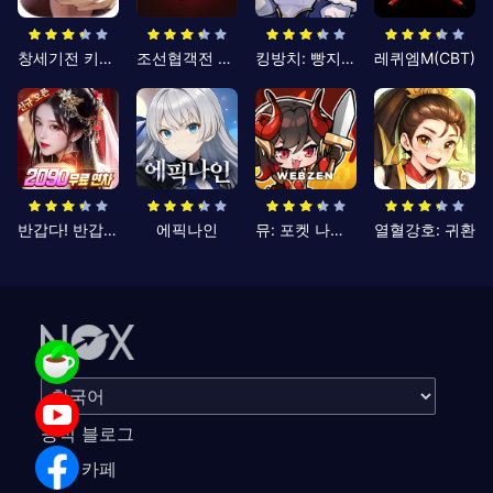
창세기전 키우기
조선협객전 클래식
킹방치: 빵지의 제왕
레퀴엠M(CBT)
반갑다! 반갑삼국지
에픽나인
뮤: 포켓 나이츠
열혈강호: 귀환
공식 블로그
공식 카페