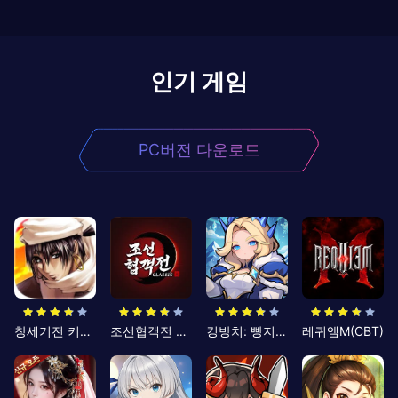
인기 게임
PC버전 다운로드
창세기전 키우기
조선협객전 클래식
킹방치: 빵지의 제왕
레퀴엠M(CBT)