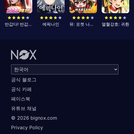
반갑다! 반갑삼국지
에픽나인
뮤: 포켓 나이츠
열혈강호: 귀환
공식 블로그
공식 카페
페이스북
유튜브 채널
©
2026
bignox.com
Privacy Policy