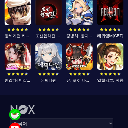
창세기전 키우기
조선협객전 클래식
킹방치: 빵지의 제왕
레퀴엠M(CBT)
반갑다! 반갑삼국지
에픽나인
뮤: 포켓 나이츠
열혈강호: 귀환