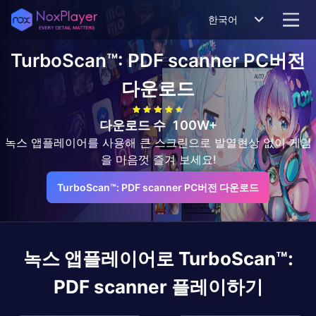
한국어
TurboScan™: PDF scanner
PC버전
다운로드
다운로드 수
100W+
녹스 앱플레이어를 사용해 큰 스크린으로 발열현상 없이 게임
을 마음껏 즐겨 보세요!
TurboScan™: PDF scanner PC버전 다운로드
녹스 앱플레이어로
TurboScan™:
PDF scanner
플레이하기