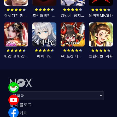
창세기전 키우기
조선협객전 클래식
킹방치: 빵지의 제왕
레퀴엠M(CBT)
반갑다! 반갑삼국지
에픽나인
뮤: 포켓 나이츠
열혈강호: 귀환
공식 블로그
공식 카페