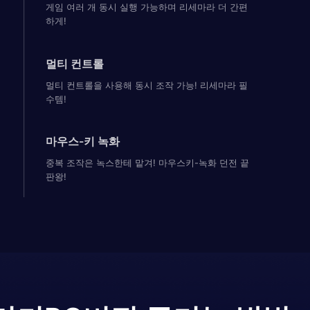
게임 여러 개 동시 실행 가능하며 리세마라 더 간편
하게!
멀티 컨트롤
멀티 컨트롤을 사용해 동시 조작 가능! 리세마라 필
수템!
마우스-키 녹화
중복 조작은 녹스한테 맡겨! 마우스키-녹화 던전 끝
판왕!