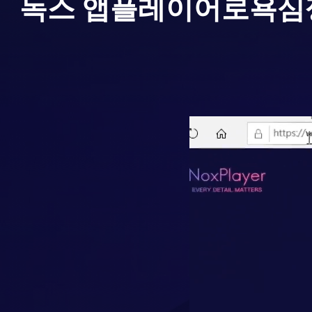
녹스 앱플레이어로
욕심