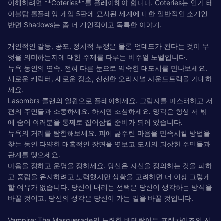
이해하려면 **Coteries**를 플레이해야 합니다. Coteries는 인기 테
이블탑 롤플레잉 게임 5판에 묘사된 세계에 대한 일반적인 소개인
반면 Shadows는 좀 더 개인적이고 독특한 이야기.
개인적인 갈등, 공포, 정치적 투쟁은 물론 언데드가 된다는 것이 무
엇을 의미하는지에 대한 주제를 다루는 비주얼 노벨입니다.
뉴욕 동인의 연속. 전혀 다른 눈으로 익숙한 대도시를 만나보세요.
새로운 캐릭터, 새로운 장소, 신선한 오리지널 사운드트랙을 기대하
세요.
Lasombra 클랜의 일원으로 플레이하세요. 그림자를 마스터하고 저
편의 주민들과 소통하세요. 하지만 조심하세요. 망각은 항상 저 밖
에 숨어 여러분을 통째로 집어삼킬 준비가 되어 있습니다.
뉴욕의 거리를 탐험해보세요. 피에 굶주린 마음을 만족시킬 방법을
찾는 동안 다양한 매혹적인 장면을 엿보고 도시의 괴상한 주민들과
관계를 맺으세요.
마음을 정하고 운명을 정하세요. 당신은 자신을 정의하는 것을 피하
고 중립을 유지하려고 노력했지만 상황을 고려하면 더 이상 그렇게
할 여유가 없습니다. 당신이 내리는 선택은 당신이 생각하는 방식을
바꿀 것이고, 당신의 생각은 당신이 가는 길을 바꿀 것입니다.
Vampire: The Masquerade의 노련한 베테랑이든 프랜차이즈의 신