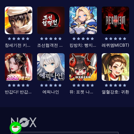
창세기전 키우기
조선협객전 클래식
킹방치: 빵지의 제왕
레퀴엠M(CBT)
반갑다! 반갑삼국지
에픽나인
뮤: 포켓 나이츠
열혈강호: 귀환