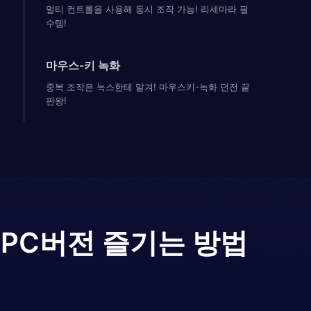
멀티 컨트롤을 사용해 동시 조작 가능! 리세마라 필
수템!
마우스-키 녹화
중복 조작은 녹스한테 맡겨! 마우스키-녹화 던전 끝
판왕!
s
PC버전 즐기는 방법