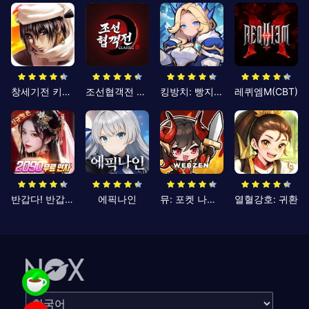
창세기전 키우기
조선협객전 클래식
킹방치: 빵지의 제왕
레퀴엠M(CBT)
반갑다! 반갑삼국지
에픽나인
뮤: 포켓 나이츠
열혈강호: 귀환