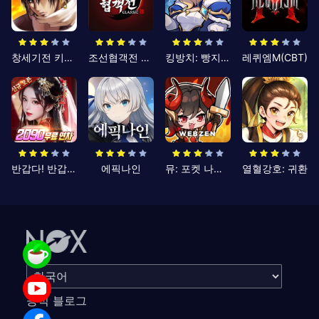
창세기전 키우기
조선협객전 클래식
킹방치: 빵지의 제왕
레퀴엠M(CBT)
반갑다! 반갑삼국지
에픽나인
뮤: 포켓 나이츠
열혈강호: 귀환
공식 블로그