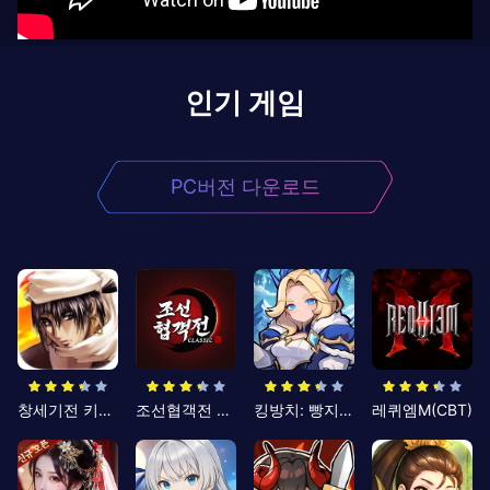
인기 게임
PC버전 다운로드
창세기전 키우기
조선협객전 클래식
킹방치: 빵지의 제왕
레퀴엠M(CBT)