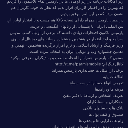
ریز امکانات برنامه در زیر اومده، ما در پارمیس تمام تلاشمون را کردیم
که بهترین را در اختیار کاربران قرار بدیم که نظرات خوب کاربران هم
نشون میده که در این امر موفق بودیم.
در ضمن پارمیس همراه دارای نسخه iOS هم هست و با افتخار اولین اپ
بین المللی ایرانی با پشتیبانی از زبانهای انگلیسی و عربیه.
پارمیس تاکنون افتخارات زیادی داشته که برخی از اونها، کسب تندیس
سرآمد و لوح افتخار در هشتمین جشنواره رسانه های دیجیتال از سوی
وزیر فرهنگ و ارشاد اسلامی و نرم افزار برگزیده هشتمین ، نهمین و
دهمین جشنواره وب و موبایل ایران به انتخاب مردم است.
ممنون که پارمیس همراه را انتخاب، نصب و به دیگران معرفی میکنید.
کانال تلگرام: http://t.me/parmismobile
برخی از امکانات حسابداری پارمیس همراه:
اطلاعات پایه
تعریف انواع حسابها در سه سطح
هزینه ها ودرآمدها
تعریف اشخاص و ارتباط با دفتر تلفن
بدهکاران و بستانکاران
بانک ها و حسابهای بانکی
صندوق و کیف پول ها
وام ها، دارایی ها و بدهی ها
مدیریت هزینه ها و درآمدهای اعضای خانواده