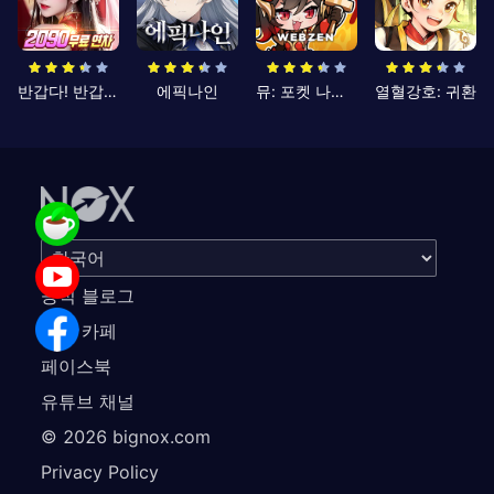
반갑다! 반갑삼국지
에픽나인
뮤: 포켓 나이츠
열혈강호: 귀환
공식 블로그
공식 카페
페이스북
유튜브 채널
©
2026
bignox.com
Privacy Policy