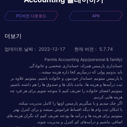
PC버전 다운로드
APK
더보기
업데이트 날짜
:
2022-12-17
현재 버전
:
5.7.74
Parmis Accounting App(personal & family)
حسابداری پارمیس همراه، حسابداری شخصی و خانوادگی
باید بدونیم پولی که درمیآریم کجا داره هزینه میشه...
با پارمیس میتونیم حسابدار خودمون و خانواده باشیم. میتونیم علاوه بر
ثبت درآمدها و هزینه ها، مانده بانک ها و صندوق ها را هم داشته باشیم.
میتونیم اعضای خانواده را تعریف کنیم تا متوجه شویم برای هر فرد چه
هزینه هایی کردیم.
اگر چک میدیم و یا میگیریم پارمیس اونها را کامل مدیریت میکنه.
با امکان ثبت وام ها دیگه اقساط فراموش نمیشه و برای کنترل بهتر
میتونیم برای هزینه ها و درآمد ها بودجه تعریف کنیم که نگران هزینه های
اضافی نباشیم و درآمدهای کم کنترل و مدیریت شوند.