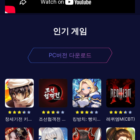
인기 게임
PC버전 다운로드
창세기전 키우기
조선협객전 클래식
킹방치: 빵지의 제왕
레퀴엠M(CBT)