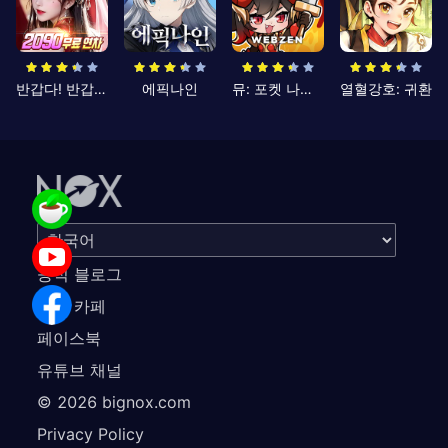
반갑다! 반갑삼국지
에픽나인
뮤: 포켓 나이츠
열혈강호: 귀환
공식 블로그
공식 카페
페이스북
유튜브 채널
©
2026
bignox.com
Privacy Policy