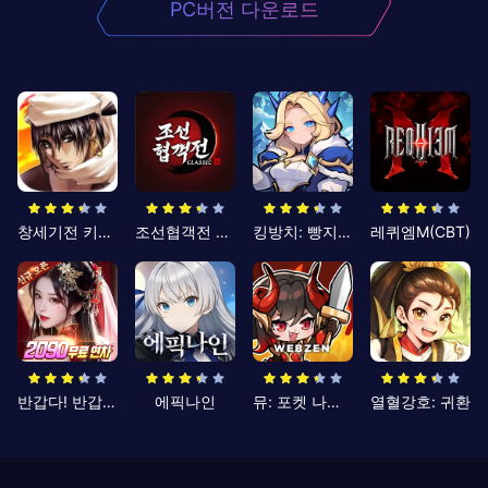
PC버전 다운로드
창세기전 키우기
조선협객전 클래식
킹방치: 빵지의 제왕
레퀴엠M(CBT)
반갑다! 반갑삼국지
에픽나인
뮤: 포켓 나이츠
열혈강호: 귀환