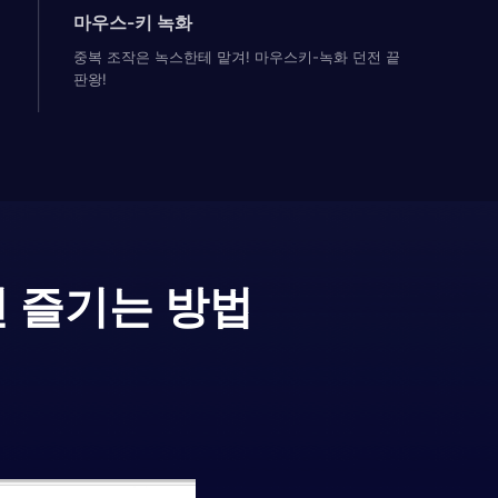
마우스-키 녹화
중복 조작은 녹스한테 맡겨! 마우스키-녹화 던전 끝
판왕!
전 즐기는 방법