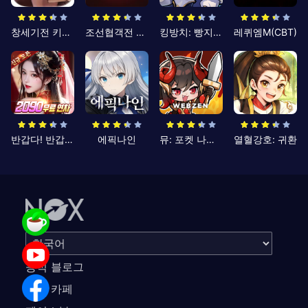
창세기전 키우기
조선협객전 클래식
킹방치: 빵지의 제왕
레퀴엠M(CBT)
반갑다! 반갑삼국지
에픽나인
뮤: 포켓 나이츠
열혈강호: 귀환
공식 블로그
공식 카페