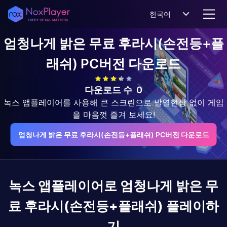
한국어
엄청나게 밝은 무료 후라시(손전등+플
래쉬)
PC버전 다운로드
다운로드 수
0
녹스 앱플레이어를 사용해 큰 스크린으로 발열현상 없이 게임
을 마음껏 즐겨 보세요!
엄청나게 밝은 무료 후라시(손전등+플래쉬) PC버전 다운로드
녹스 앱플레이어로
엄청나게 밝은 무
료 후라시(손전등+플래쉬)
플레이하
기