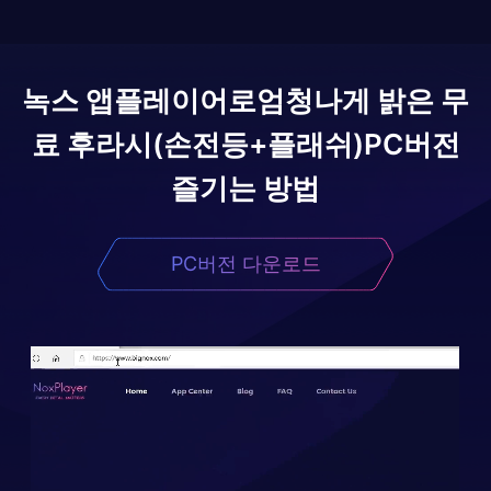
녹스 앱플레이어로
엄청나게 밝은 무
료 후라시(손전등+플래쉬)
PC버전
즐기는 방법
PC버전 다운로드