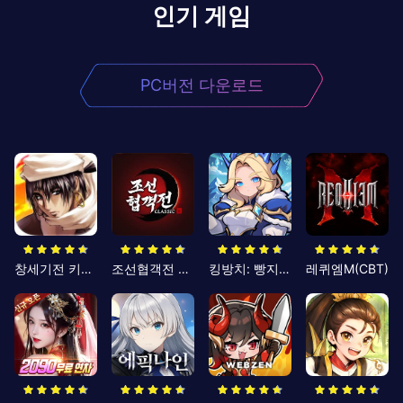
인기 게임
PC버전 다운로드
창세기전 키우기
조선협객전 클래식
킹방치: 빵지의 제왕
레퀴엠M(CBT)