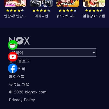
반갑다! 반갑삼국지
에픽나인
뮤: 포켓 나이츠
열혈강호: 귀환
공식 블로그
공식 카페
페이스북
유튜브 채널
©
2026
bignox.com
Privacy Policy