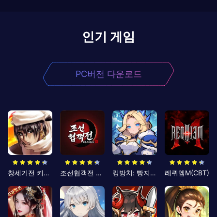
인기 게임
PC버전 다운로드
창세기전 키우기
조선협객전 클래식
킹방치: 빵지의 제왕
레퀴엠M(CBT)