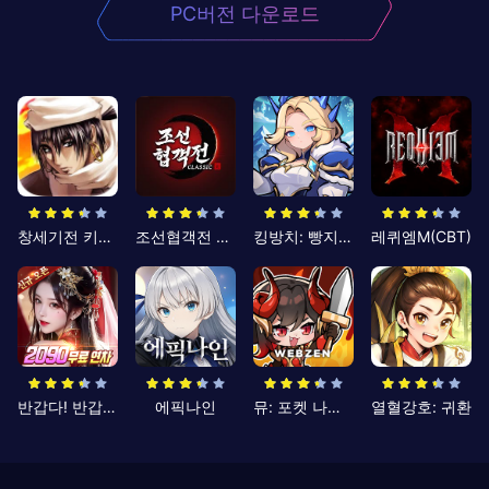
PC버전 다운로드
창세기전 키우기
조선협객전 클래식
킹방치: 빵지의 제왕
레퀴엠M(CBT)
반갑다! 반갑삼국지
에픽나인
뮤: 포켓 나이츠
열혈강호: 귀환