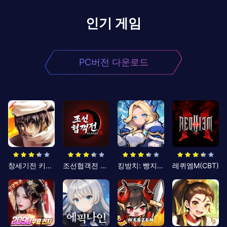
인기 게임
PC버전 다운로드
창세기전 키우기
조선협객전 클래식
킹방치: 빵지의 제왕
레퀴엠M(CBT)