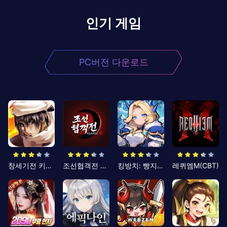
인기 게임
PC버전 다운로드
창세기전 키우기
조선협객전 클래식
킹방치: 빵지의 제왕
레퀴엠M(CBT)