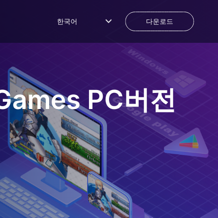
한국어
다운로드
 Games
PC버전