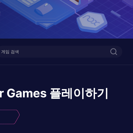
or Games
플레이하기