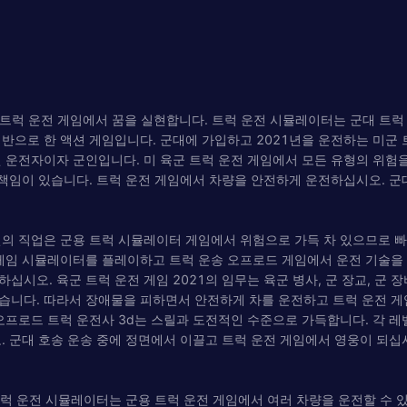
 트럭 운전 게임에서 꿈을 실현합니다. 트럭 운전 시뮬레이터는 군대 트
반으로 한 액션 게임입니다. 군대에 가입하고 2021년을 운전하는 미군 
 운전자이자 군인입니다. 미 육군 트럭 운전 게임에서 모든 유형의 위험
 책임이 있습니다. 트럭 운전 게임에서 차량을 안전하게 운전하십시오. 
의 직업은 군용 트럭 시뮬레이터 게임에서 위험으로 가득 차 있으므로 빠
 게임 시뮬레이터를 플레이하고 트럭 운송 오프로드 게임에서 운전 기술을
시오. 육군 트럭 운전 게임 2021의 임무는 육군 병사, 군 장교, 군 
습니다. 따라서 장애물을 피하면서 안전하게 차를 운전하고 트럭 운전 게
오프로드 트럭 운전사 3d는 스릴과 도전적인 수준으로 가득합니다. 각 레
. 군대 호송 운송 중에 정면에서 이끌고 트럭 운전 게임에서 영웅이 되십
트럭 운전 시뮬레이터는 군용 트럭 운전 게임에서 여러 차량을 운전할 수 