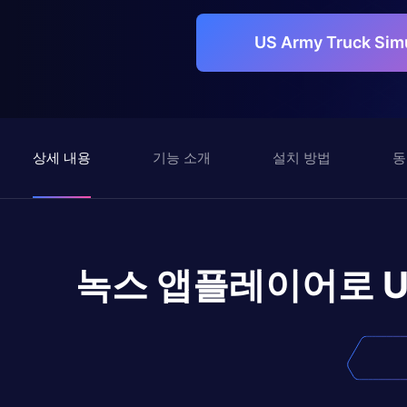
US Army Truck S
상세 내용
기능 소개
설치 방법
동
녹스 앱플레이어로
U