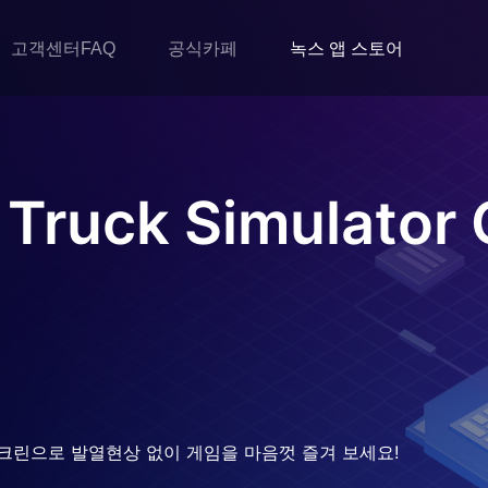
고객센터FAQ
공식카페
녹스 앱 스토어
 Truck Simulator
크린으로 발열현상 없이 게임을 마음껏 즐겨 보세요!